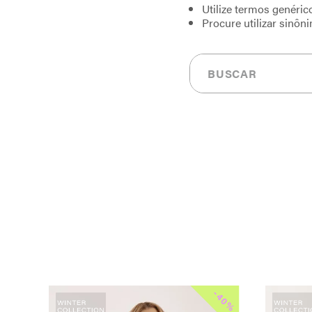
Utilize termos genéric
Procure utilizar sinôn
Buscar
-
-
30%
40%