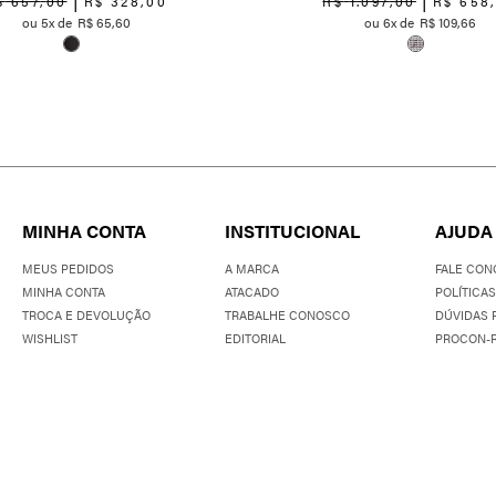
$
657
,
00
R$
328
,
00
R$
1
.
097
,
00
R$
658
5
R$
65
,
60
6
R$
109
,
66
MINHA CONTA
INSTITUCIONAL
AJUDA
MEUS PEDIDOS
A MARCA
FALE CON
MINHA CONTA
ATACADO
POLÍTICAS
TROCA E DEVOLUÇÃO
TRABALHE CONOSCO
DÚVIDAS 
WISHLIST
EDITORIAL
PROCON-R