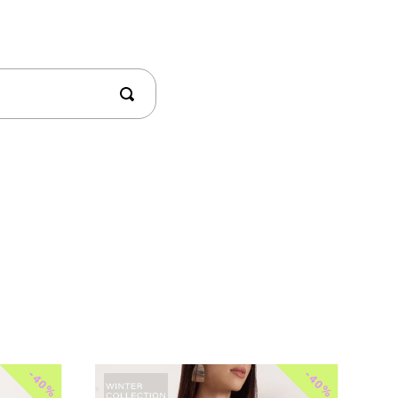
-
-
40%
40%