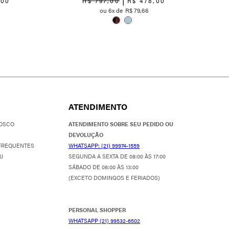
,
00
R$
797
,
00
R$
478
,
00
6
R$
79
,
66
ATENDIMENTO
OSCO
ATENDIMENTO SOBRE SEU PEDIDO OU
DEVOLUÇÃO
FREQUENTES
WHATSAPP: (21) 99974-1559
J
SEGUNDA A SEXTA DE 08:00 ÀS 17:00
SÁBADO DE 08:00 ÀS 13:00
(EXCETO DOMINGOS E FERIADOS)
PERSONAL SHOPPER
WHATSAPP (21) 99532-6502