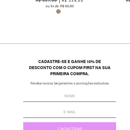
R$
557
,
00
R$
334
,
00
R
5
R$
66
,
80
CADASTRE-SE E GANHE 10% DE
DESCONTO COM O CUPOM FIRST NA SUA
PRIMEIRA COMPRA.
Receba nossos lançamentos e promoções exclusivas
CADASTRAR