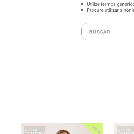
Utilize termos genéric
Procure utilizar sinôn
Buscar
-
-
30%
40%