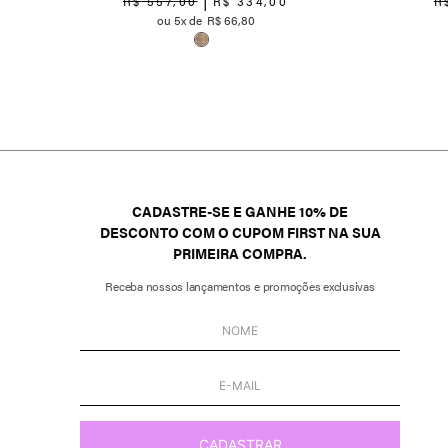
R$
557
,
00
R$
334
,
00
R
5
R$
66
,
80
CADASTRE-SE E GANHE 10% DE
DESCONTO COM O CUPOM FIRST NA SUA
PRIMEIRA COMPRA.
Receba nossos lançamentos e promoções exclusivas
CADASTRAR