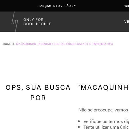
LANÇAMENTO VERÃO 27'
WI
V
MACAQUINHO-JACQUARD-FLORAL-RUSSO-GALACTIC-162282MQ-1973
MACAQUINHO
Verifique os termos di
Tente utilizar uma únic