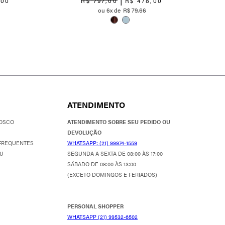
,
00
R$
797
,
00
R$
478
,
00
6
R$
79
,
66
ATENDIMENTO
OSCO
ATENDIMENTO SOBRE SEU PEDIDO OU
DEVOLUÇÃO
FREQUENTES
WHATSAPP: (21) 99974-1559
J
SEGUNDA A SEXTA DE 08:00 ÀS 17:00
SÁBADO DE 08:00 ÀS 13:00
(EXCETO DOMINGOS E FERIADOS)
PERSONAL SHOPPER
WHATSAPP (21) 99532-6502