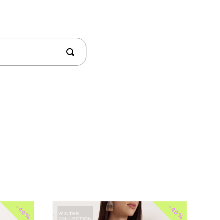
-
-
40%
40%