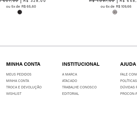
$
657
,
00
R$
328
,
00
R$
1
.
097
,
00
R$
658
5
R$
65
,
60
6
R$
109
,
66
MINHA CONTA
INSTITUCIONAL
AJUDA
MEUS PEDIDOS
A MARCA
FALE CON
MINHA CONTA
ATACADO
POLÍTICAS
TROCA E DEVOLUÇÃO
TRABALHE CONOSCO
DÚVIDAS 
WISHLIST
EDITORIAL
PROCON-R