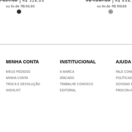
$
657
,
00
R$
328
,
00
R$
1
.
097
,
00
R$
658
5
R$
65
,
60
6
R$
109
,
66
MINHA CONTA
INSTITUCIONAL
AJUDA
MEUS PEDIDOS
A MARCA
FALE CON
MINHA CONTA
ATACADO
POLÍTICAS
TROCA E DEVOLUÇÃO
TRABALHE CONOSCO
DÚVIDAS 
WISHLIST
EDITORIAL
PROCON-R