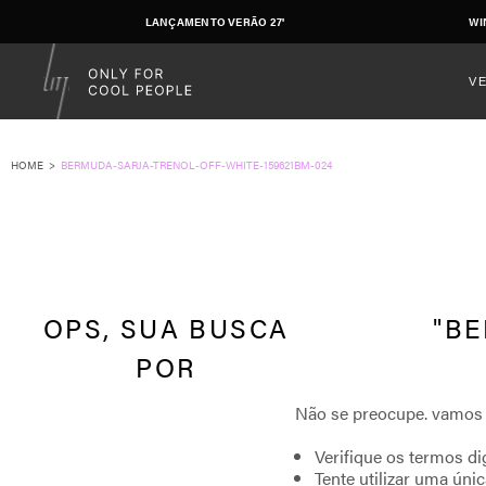
LANÇAMENTO VERÃO 27'
WI
V
BERMUDA-SARJA-TRENOL-OFF-WHITE-159621BM-024
BE
Verifique os termos di
Tente utilizar uma únic