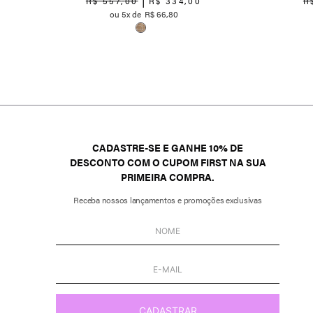
R$
557
,
00
R$
334
,
00
R
5
R$
66
,
80
CADASTRE-SE E GANHE 10% DE
DESCONTO COM O CUPOM FIRST NA SUA
PRIMEIRA COMPRA.
Receba nossos lançamentos e promoções exclusivas
CADASTRAR