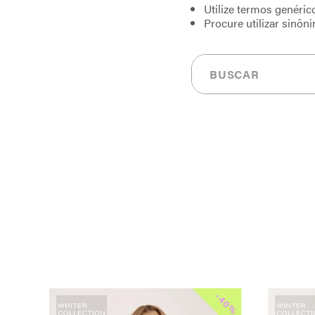
Utilize termos genéric
Procure utilizar sinôn
Buscar
-
-
30%
40%