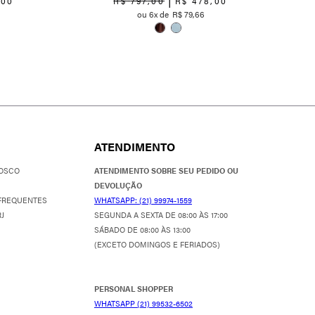
,
00
R$
797
,
00
R$
478
,
00
6
R$
79
,
66
ATENDIMENTO
OSCO
ATENDIMENTO SOBRE SEU PEDIDO OU
DEVOLUÇÃO
FREQUENTES
WHATSAPP: (21) 99974-1559
J
SEGUNDA A SEXTA DE 08:00 ÀS 17:00
SÁBADO DE 08:00 ÀS 13:00
(EXCETO DOMINGOS E FERIADOS)
PERSONAL SHOPPER
WHATSAPP (21) 99532-6502