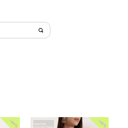
-
-
40%
40%