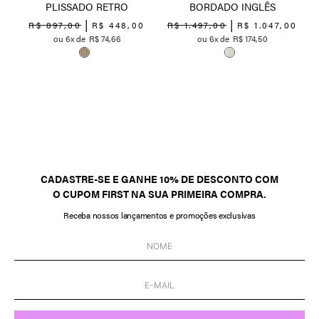
PLISSADO RETRO
BORDADO INGLÊS
R$
897
,
00
R$
448
,
00
R$
1
.
497
,
00
R$
1
.
047
,
00
6
R$
74
,
66
6
R$
174
,
50
0
CADASTRE-SE E GANHE 10% DE DESCONTO COM
O CUPOM FIRST NA SUA PRIMEIRA COMPRA.
Receba nossos lançamentos e promoções exclusivas