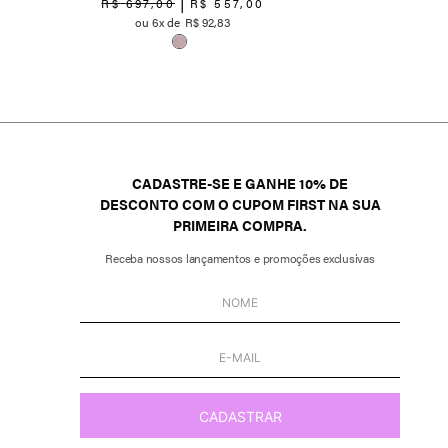
R$
697
,
00
R$
557
,
00
6
R$
92
,
83
CADASTRE-SE E GANHE 10% DE
DESCONTO COM O CUPOM FIRST NA SUA
PRIMEIRA COMPRA.
Receba nossos lançamentos e promoções exclusivas
CADASTRAR