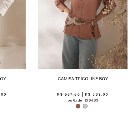
BOY
CAMISA TRICOLINE BOY
,
00
R$
557
,
00
R$
389
,
00
6
R$
64
,
83