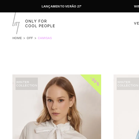
LANÇAMENTO VERÃO 27'
WI
V
OFF
CAMISAS
-
50%