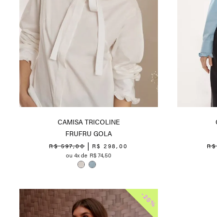
CAMISA TRICOLINE
FRUFRU GOLA
R$
597
,
00
R$
298
,
00
R$
4
R$
74
,
50
-
20%