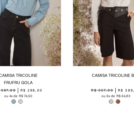
CAMISA TRICOLINE
CAMISA TRICOLINE 
FRUFRU GOLA
597
,
00
R$
298
,
00
R$
557
,
00
R$
389
4
R$
74
,
50
6
R$
64
,
83