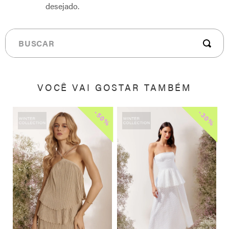
desejado.
Buscar
VOCÊ VAI GOSTAR TAMBÉM
-
-
0%
50%
30%