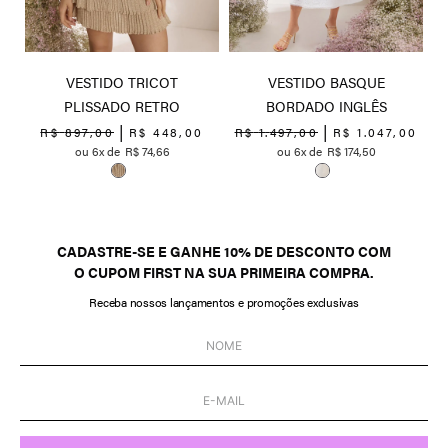
VESTIDO TRICOT
VESTIDO BASQUE
PLISSADO RETRO
BORDADO INGLÊS
0
R$
897
,
00
R$
448
,
00
R$
1
.
497
,
00
R$
1
.
047
,
00
6
R$
74
,
66
6
R$
174
,
50
CADASTRE-SE E GANHE 10% DE DESCONTO COM
O CUPOM FIRST NA SUA PRIMEIRA COMPRA.
Receba nossos lançamentos e promoções exclusivas