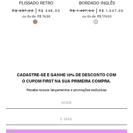
PLISSADO RETRO
BORDADO INGLÊS
R$
897
,
00
R$
448
,
00
R$
1
.
497
,
00
R$
1
.
047
,
00
6
R$
74
,
66
6
R$
174
,
50
0
CADASTRE-SE E GANHE 10% DE DESCONTO COM
O CUPOM FIRST NA SUA PRIMEIRA COMPRA.
Receba nossos lançamentos e promoções exclusivas