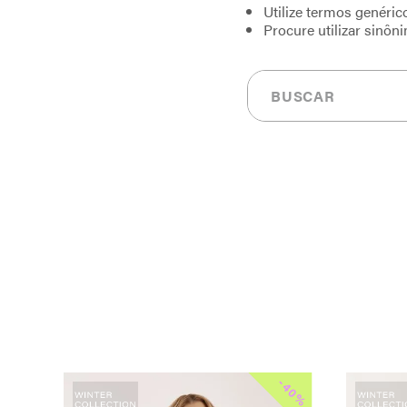
Utilize termos genéric
Procure utilizar sinôn
Buscar
-
-
30%
40%