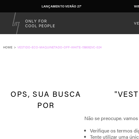
LANÇAMENTO VERÃO 27'
WI
V
VESTIDO-ECO-MAQUINETADO-OFF-WHITE-159062VC-024
VEST
Verifique os termos di
Tente utilizar uma únic