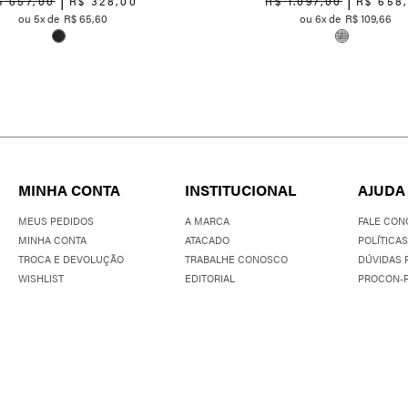
$
657
,
00
R$
328
,
00
R$
1
.
097
,
00
R$
658
5
R$
65
,
60
6
R$
109
,
66
MINHA CONTA
INSTITUCIONAL
AJUDA
MEUS PEDIDOS
A MARCA
FALE CON
MINHA CONTA
ATACADO
POLÍTICAS
TROCA E DEVOLUÇÃO
TRABALHE CONOSCO
DÚVIDAS 
WISHLIST
EDITORIAL
PROCON-R