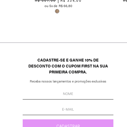
R$
557
,
00
R$
334
,
00
R
5
R$
66
,
80
CADASTRE-SE E GANHE 10% DE
DESCONTO COM O CUPOM FIRST NA SUA
PRIMEIRA COMPRA.
Receba nossos lançamentos e promoções exclusivas
CADASTRAR