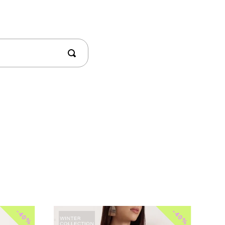
-
-
40%
40%