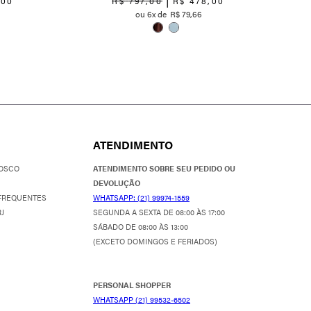
,
00
R$
797
,
00
R$
478
,
00
6
R$
79
,
66
ATENDIMENTO
OSCO
ATENDIMENTO SOBRE SEU PEDIDO OU
DEVOLUÇÃO
FREQUENTES
WHATSAPP: (21) 99974-1559
J
SEGUNDA A SEXTA DE 08:00 ÀS 17:00
SÁBADO DE 08:00 ÀS 13:00
(EXCETO DOMINGOS E FERIADOS)
PERSONAL SHOPPER
WHATSAPP (21) 99532-6502