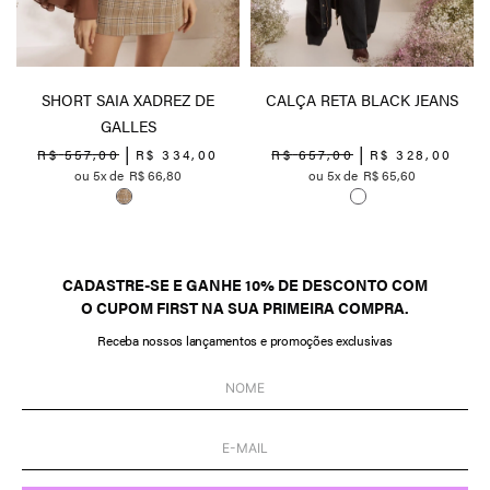
SHORT SAIA XADREZ DE
CALÇA RETA BLACK JEANS
GALLES
R$
557
,
00
R$
334
,
00
R$
657
,
00
R$
328
,
00
5
R$
66
,
80
5
R$
65
,
60
CADASTRE-SE E GANHE 10% DE DESCONTO COM
O CUPOM FIRST NA SUA PRIMEIRA COMPRA.
Receba nossos lançamentos e promoções exclusivas