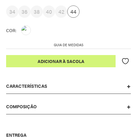
34
36
38
40
42
44
COR:
GUIA DE MEDIDAS
CARACTERÍSTICAS
Jaqueta perfecto com fivela lateral. Bolso irregular. Poliuretano com textura croco,
toque macio e super moderno.
COMPOSIÇÃO
CINZA
100% VISCOSE RECOBERTO POR POLIURETANO