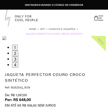
VANTAGENS USANDO O CÓDIGO DO VENDEDOR
OFF
CASACOS E JAQUETAS
JAQUETA PERFECTOR COURO CROCO SINTÉTICO
50%
1
2
3
4
JAQUETA PERFECTOR COURO CROCO
SINTÉTICO
162520JQ_1538
R$
1
.
297
,
00
R$
648
,
00
EM ATÉ
6
X
R$
108
,
00
SEM JUROS