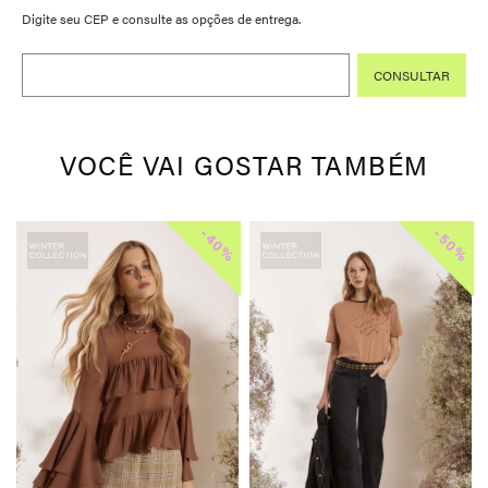
VOCÊ VAI GOSTAR TAMBÉM
-
-
%
40%
50%