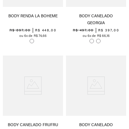
BODY RENDA LA BOHEME
BODY CANELADO
GEORGIA
R$
897
,
00
R$
448
,
00
R$
497
,
00
R$
397
,
00
6
R$
74
,
66
6
R$
66
,
16
BODY CANELADO FRUFRU
BODY CANELADO