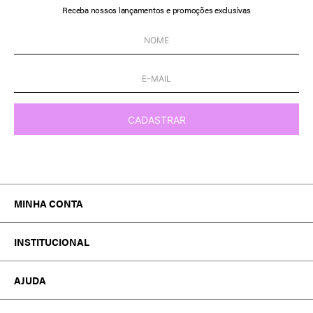
Receba nossos lançamentos e promoções exclusivas
CADASTRAR
MINHA CONTA
MEUS PEDIDOS
INSTITUCIONAL
MINHA CONTA
TROCA E DEVOLUÇÃO
A MARCA
WISHLIST
AJUDA
ATACADO
TRABALHE CONOSCO
FALE CONOSCO
EDITORIAL