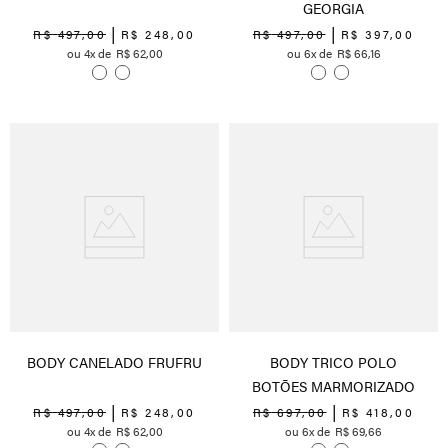
GEORGIA
R$
497
,
00
R$
248
,
00
R$
497
,
00
R$
397
,
00
4
R$
62
,
00
6
R$
66
,
16
BODY CANELADO FRUFRU
BODY TRICO POLO
BOTÕES MARMORIZADO
R$
497
,
00
R$
248
,
00
R$
697
,
00
R$
418
,
00
4
R$
62
,
00
6
R$
69
,
66