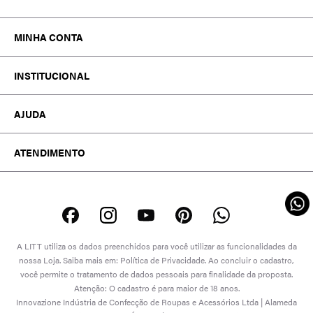
MINHA CONTA
MEUS PEDIDOS
INSTITUCIONAL
MINHA CONTA
TROCA E DEVOLUÇÃO
A MARCA
WISHLIST
AJUDA
ATACADO
TRABALHE CONOSCO
FALE CONOSCO
EDITORIAL
ATENDIMENTO
POLÍTICAS
DÚVIDAS FREQUENTES
ATENDIMENTO SOBRE SEU PEDIDO OU
PROCON-RJ
DEVOLUÇÃO
WHATSAPP: (21) 99974-1559
SEGUNDA A SEXTA DE 08:00 ÀS 17:00
SÁBADO DE 08:00 ÀS 13:00
A LITT utiliza os dados preenchidos para você utilizar as funcionalidades da
(EXCETO DOMINGOS E FERIADOS)
nossa Loja. Saiba mais em: Política de Privacidade. Ao concluir o cadastro,
você permite o tratamento de dados pessoais para finalidade da proposta.
Atenção: O cadastro é para maior de 18 anos.
PERSONAL SHOPPER
Innovazione Indústria de Confecção de Roupas e Acessórios Ltda | Alameda
WHATSAPP (21) 99532-6502