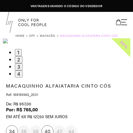
VANTAGENS USANDO O CÓDIGO DO VENDEDOR
OFF
MACACÃO
MACAQUINHO ALFAIATARIA CINTO CÓS
20%
1
2
3
4
MACAQUINHO ALFAIATARIA CINTO CÓS
168193MQ_2031
R$
957
,
00
R$
765
,
00
EM ATÉ
6
X
R$
127
,
50
SEM JUROS
34
36
38
40
42
44