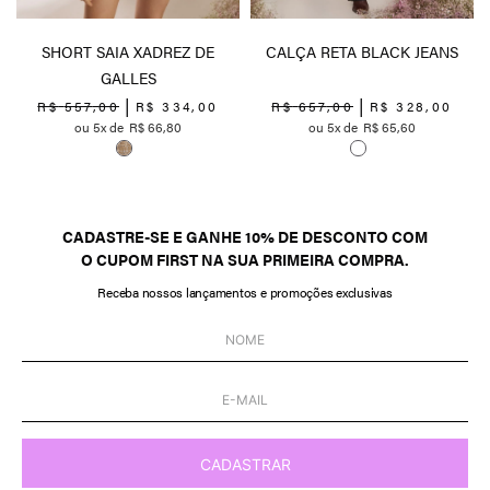
SHORT SAIA XADREZ DE
CALÇA RETA BLACK JEANS
GALLES
R$
557
,
00
R$
334
,
00
R$
657
,
00
R$
328
,
00
5
R$
66
,
80
5
R$
65
,
60
CADASTRE-SE E GANHE 10% DE DESCONTO COM
O CUPOM FIRST NA SUA PRIMEIRA COMPRA.
Receba nossos lançamentos e promoções exclusivas
CADASTRAR