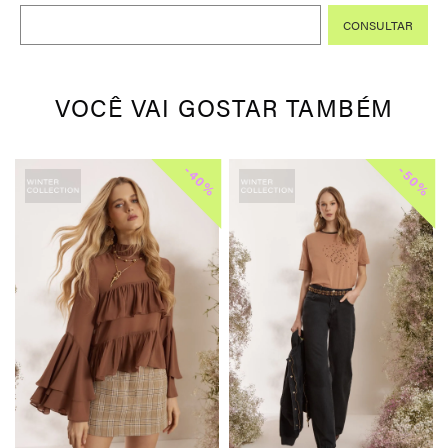
VOCÊ VAI GOSTAR TAMBÉM
-
-
%
40%
50%