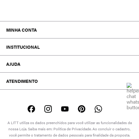
MINHA CONTA
MEUS PEDIDOS
INSTITUCIONAL
MINHA CONTA
TROCA E DEVOLUÇÃO
A MARCA
WISHLIST
AJUDA
ATACADO
TRABALHE CONOSCO
FALE CONOSCO
EDITORIAL
ATENDIMENTO
POLÍTICAS
DÚVIDAS FREQUENTES
ATENDIMENTO SOBRE SEU PEDIDO OU
PROCON-RJ
DEVOLUÇÃO
WHATSAPP: (21) 99974-1559
SEGUNDA A SEXTA DE 08:00 ÀS 17:00
SÁBADO DE 08:00 ÀS 13:00
A LITT utiliza os dados preenchidos para você utilizar as funcionalidades da
(EXCETO DOMINGOS E FERIADOS)
nossa Loja. Saiba mais em: Política de Privacidade. Ao concluir o cadastro,
você permite o tratamento de dados pessoais para finalidade da proposta.