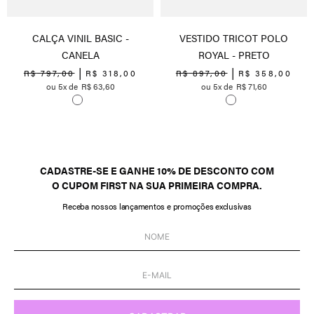
CALÇA VINIL BASIC -
VESTIDO TRICOT POLO
CANELA
ROYAL - PRETO
R$
797
,
00
R$
318
,
00
R$
897
,
00
R$
358
,
00
5
R$
63
,
60
5
R$
71
,
60
CADASTRE-SE E GANHE 10% DE DESCONTO COM
O CUPOM FIRST NA SUA PRIMEIRA COMPRA.
Receba nossos lançamentos e promoções exclusivas