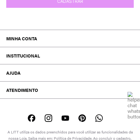
CADASTRAR
MINHA CONTA
MEUS PEDIDOS
INSTITUCIONAL
MINHA CONTA
TROCA E DEVOLUÇÃO
A MARCA
WISHLIST
AJUDA
ATACADO
TRABALHE CONOSCO
FALE CONOSCO
EDITORIAL
ATENDIMENTO
POLÍTICAS
DÚVIDAS FREQUENTES
ATENDIMENTO SOBRE SEU PEDIDO OU
PROCON-RJ
DEVOLUÇÃO
WHATSAPP: (21) 99974-1559
SEGUNDA A SEXTA DE 08:00 ÀS 17:00
SÁBADO DE 08:00 ÀS 13:00
A LITT utiliza os dados preenchidos para você utilizar as funcionalidades da
(EXCETO DOMINGOS E FERIADOS)
nossa Loja. Saiba mais em: Política de Privacidade. Ao concluir o cadastro,