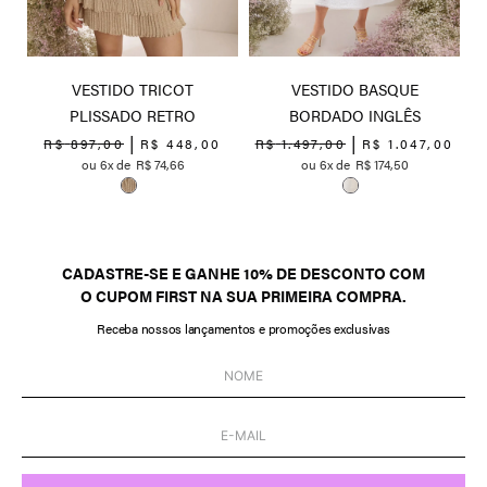
VESTIDO TRICOT
VESTIDO BASQUE
PLISSADO RETRO
BORDADO INGLÊS
0
R$
897
,
00
R$
448
,
00
R$
1
.
497
,
00
R$
1
.
047
,
00
6
R$
74
,
66
6
R$
174
,
50
CADASTRE-SE E GANHE 10% DE DESCONTO COM
O CUPOM FIRST NA SUA PRIMEIRA COMPRA.
Receba nossos lançamentos e promoções exclusivas