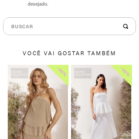
desejado.
Buscar
VOCÊ VAI GOSTAR TAMBÉM
-
-
0%
50%
30%