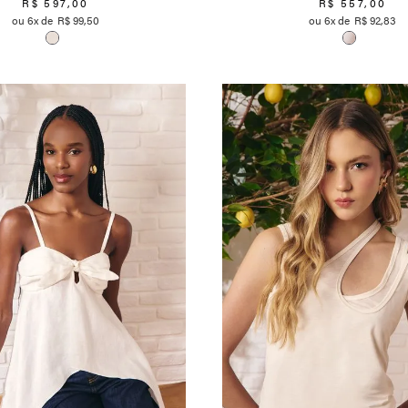
R$
597
,
00
R$
557
,
00
6
R$
99
,
50
6
R$
92
,
83