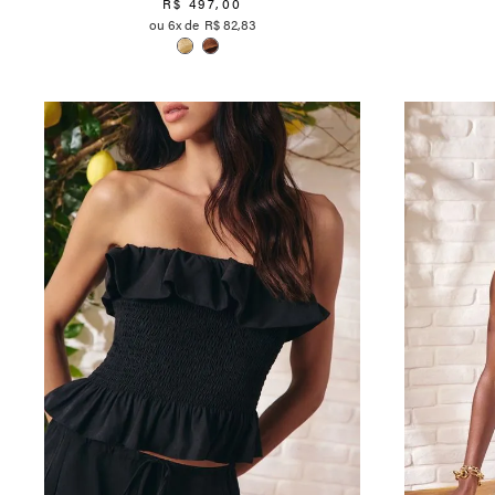
R$
497
,
00
6
R$
82
,
83