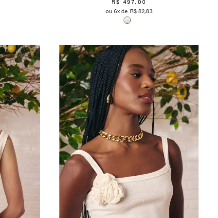
R$
497
,
00
6
R$
82
,
83