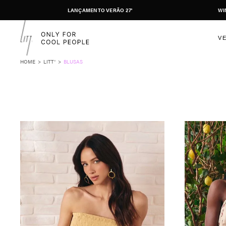
LANÇAMENTO VERÃO 27'
WI
V
LITT'
BLUSAS