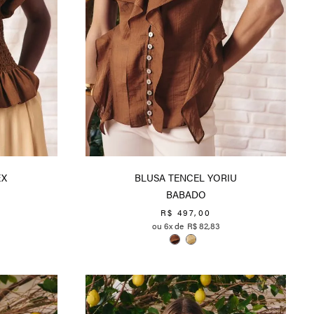
EX
BLUSA TENCEL YORIU
BABADO
R$
497
,
00
6
R$
82
,
83