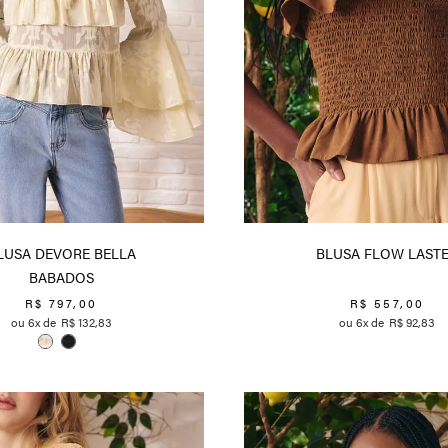
LUSA DEVORE BELLA
BLUSA FLOW LAST
BABADOS
R$
797
,
00
R$
557
,
00
6
R$
132
,
83
6
R$
92
,
83