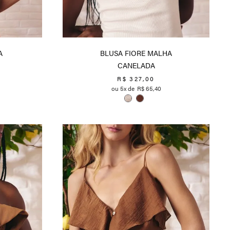
A
BLUSA FIORE MALHA
CANELADA
R$
327
,
00
5
R$
65
,
40