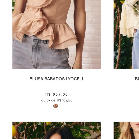
BLUSA BABADOS LYOCELL
B
R$
657
,
00
6
R$
109
,
50