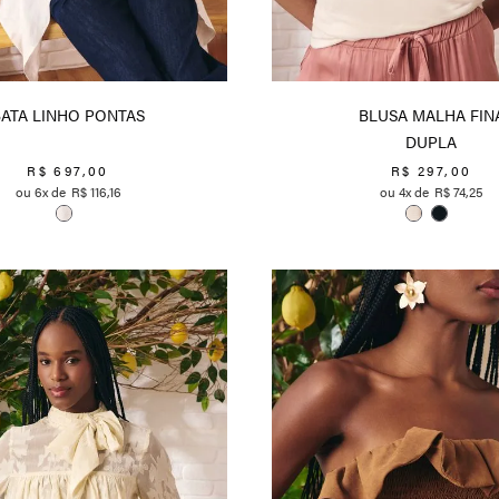
BATA LINHO PONTAS
BLUSA MALHA FIN
DUPLA
R$
697
,
00
R$
297
,
00
6
R$
116
,
16
4
R$
74
,
25