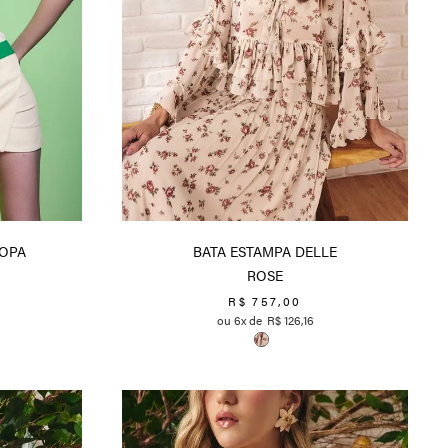
COPA
BATA ESTAMPA DELLE
ROSE
R$
757
,
00
6
R$
126
,
16